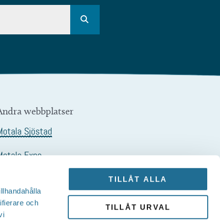
Andra webbplatser
Motala Sjöstad
Motala Expo
Motalagalan
TILLÅT ALLA
illhandahålla
Sjöstadskortet
ifierare och
TILLÅT URVAL
vi