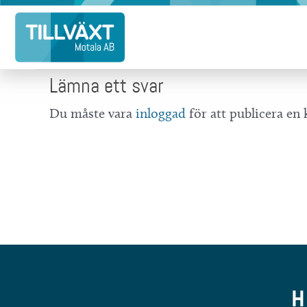
Hoppa
till
innehåll
Lämna ett svar
Du måste vara
inloggad
för att publicera e
H