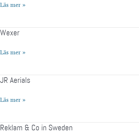
Östgöta
Läs mer »
Media
AB/MVT
Wexer
Wexer
Läs mer »
JR Aerials
JR
Läs mer »
Aerials
Reklam & Co in Sweden