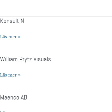
Leandersson
Photography
Konsult N
AB
Konsult
Läs mer »
N
William Prytz Visuals
William
Läs mer »
Prytz
Visuals
Maenco AB