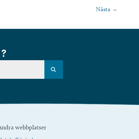
Nästa
→
R?
Andra webbplatser