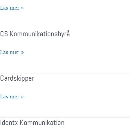
Reklam
Läs mer »
&
Co
CS Kommunikationsbyrå
in
Sweden
CS
Läs mer »
Kommunikationsbyrå
Cardskipper
Cardskipper
Läs mer »
Identx Kommunikation