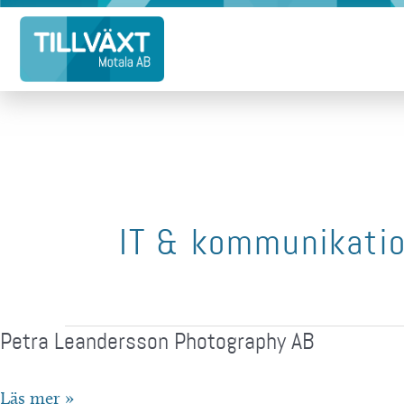
Hoppa
till
innehåll
IT & kommunikati
Petra Leandersson Photography AB
Petra
Läs mer »