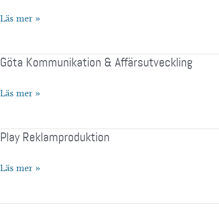
Identx
Läs mer »
Kommunikation
Göta Kommunikation & Affärsutveckling
Göta
Läs mer »
Kommunikation
&
Play Reklamproduktion
Affärsutveckling
Play
Läs mer »
Reklamproduktion