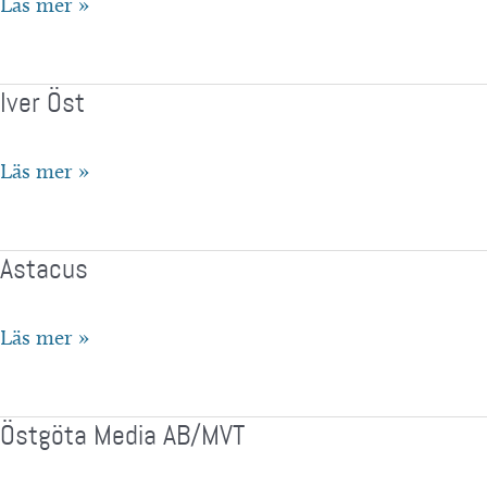
Maenco
Läs mer »
AB
Iver Öst
Iver
Läs mer »
Öst
Astacus
Astacus
Läs mer »
Östgöta Media AB/MVT