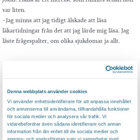
var liten.
–Jag minns att jag tidigt älskade att läsa
läkartidningar från det att jag lärde mig läsa. Jag
läste frågespalter, om olika sjukdomar ja allt.
Madelen studerar kapillärblod
.
Hon skrattar lite och berättar sedan att hon
Denna webbplats använder cookies
började ta en kurs i massage och byggde sedan
Vi använder enhetsidentifierare för att anpassa innehållet
vidare med kinesisk akupunktur. Idag erbjuder hon
och annonserna till användarna, tillhandahålla funktioner
blodanalys, ljusterapi, energimätning men även
för sociala medier och analysera vår trafik. Vi
vidarebefordrar även sådana identifierare och annan
ansiktsbehandlingar. Mycket av det som ökar
information från din enhet till de sociala medier och
välbefinnande.
annons- och analysföretag som vi samarbetar med.