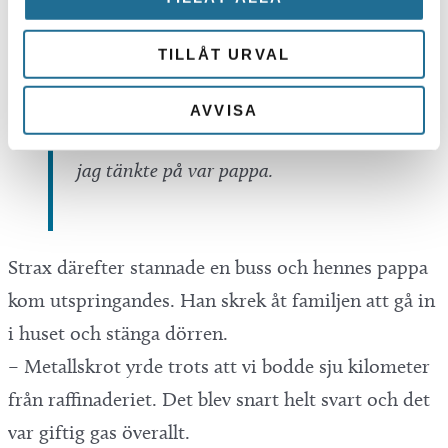
himlen var klarblå. De missade målet
men kom tillbaka exakt samma tid
TILLÅT URVAL
ett dygn senare. Vi såg när de släppte
bomberna och hur himlen
AVVISA
förvandlades till ett eldklot. Det enda
jag tänkte på var pappa.
Strax därefter stannade en buss och hennes pappa
kom utspringandes. Han skrek åt familjen att gå in
i huset och stänga dörren.
– Metallskrot yrde trots att vi bodde sju kilometer
från raffinaderiet. Det blev snart helt svart och det
var giftig gas överallt.