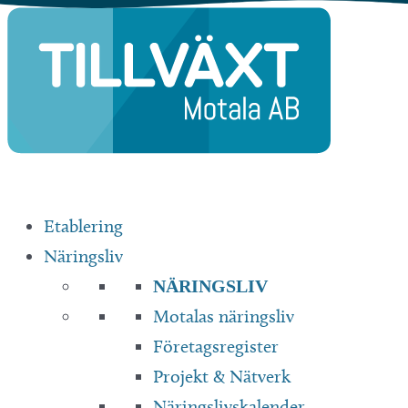
Hoppa
till
innehåll
Etablering
Näringsliv
NÄRINGSLIV
Motalas näringsliv
Företagsregister
Projekt & Nätverk
Näringslivskalender