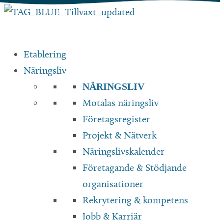
Hoppa
till
innehåll
Etablering
Näringsliv
NÄRINGSLIV
Motalas näringsliv
Företagsregister
Projekt & Nätverk
Näringslivskalender
Företagande & Stödjande
organisationer
Rekrytering & kompetens
Jobb & Karriär