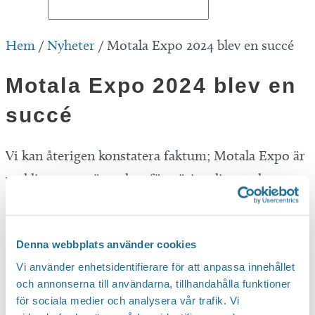
Hem
/
Nyheter
/
Motala Expo 2024 blev en succé
Motala Expo 2024 blev en
succé
Vi kan återigen konstatera faktum; Motala Expo är
verkligen en mötesplats för näringslivet och en
riktig succé! Under två lyckade mässdagar
samlades 120 utställare och närmare 6 000
Denna webbplats använder cookies
besökare i Vätternrundan arena för att knyta
Vi använder enhetsidentifierare för att anpassa innehållet
kontakter och bekanta sig med företag i Motala
och annonserna till användarna, tillhandahålla funktioner
kommun.
för sociala medier och analysera vår trafik. Vi