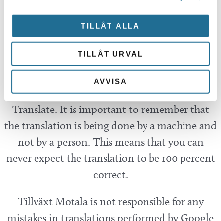
Sök här...
SEARCH
TILLÅT ALLA
Translate
TILLÅT URVAL
AVVISA
You can translate this website with Google
Translate. It is important to remember that
the translation is being done by a machine and
not by a person. This means that you can
never expect the translation to be 100 percent
correct.
Tillväxt Motala is not responsible for any
mistakes in translations performed by Google