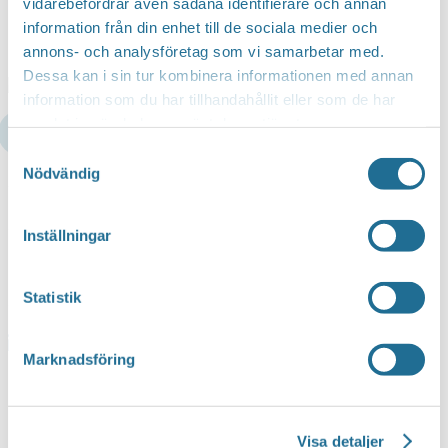
vidarebefordrar även sådana identifierare och annan
information från din enhet till de sociala medier och
Motala Expo
annons- och analysföretag som vi samarbetar med.
Dessa kan i sin tur kombinera informationen med annan
information som du har tillhandahållit eller som de har
samlat in när du har använt deras tjänster.
LÄS MER GENOM ATT KLICKA HÄR
Samtyckesval
Nödvändig
Publicerad:
20 mars 2024
Senast uppdaterad:
20 mars 2024
Inställningar
Statistik
Facebook
Marknadsföring
Linkedin
Hittar du inte vad du söker?
Visa detaljer