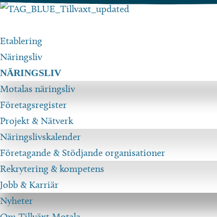
Hoppa
till
innehåll
Etablering
Näringsliv
NÄRINGSLIV
Motalas näringsliv
Företagsregister
Projekt & Nätverk
Näringslivskalender
Företagande & Stödjande organisationer
Rekrytering & kompetens
Jobb & Karriär
Nyheter
Om Tillväxt Motala