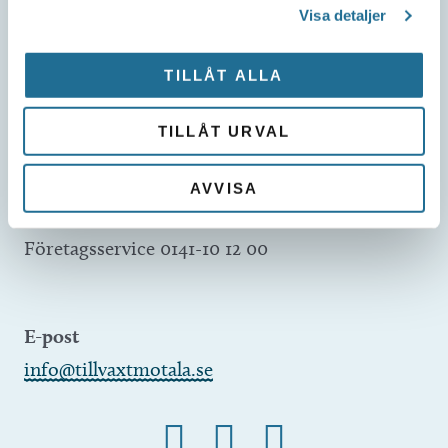
Visa detaljer
Kontakta oss
Besöksadress
TILLÅT ALLA
Repslagaregatan 13C
591 30 Motala
TILLÅT URVAL
AVVISA
Telefon
Företagsservice 0141-10 12 00
E-post
info@tillvaxtmotala.se