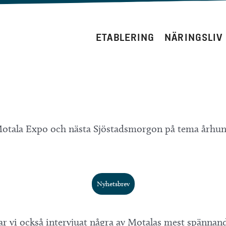
ETABLERING
NÄRINGSLIV
otala Expo och nästa Sjöstadsmorgon på tema århundr
Nyhetsbrev
r vi också intervjuat några av Motalas mest spännand