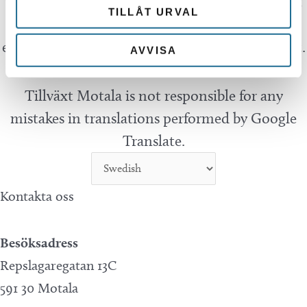
translation is being done by a machine and not
TILLÅT URVAL
by a person. This means that you can never
expect the translation to be 100 percent correct.
AVVISA
Tillväxt Motala is not responsible for any
mistakes in translations performed by Google
Translate.
Kontakta oss
Besöksadress
Repslagaregatan 13C
591 30 Motala