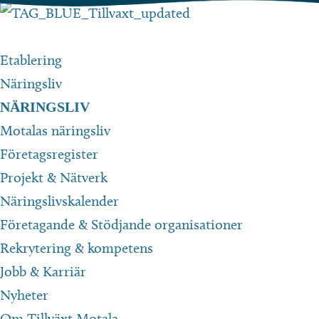
Hoppa
till
innehåll
Etablering
Näringsliv
NÄRINGSLIV
Motalas näringsliv
Företagsregister
Projekt & Nätverk
Näringslivskalender
Företagande & Stödjande organisationer
Rekrytering & kompetens
Jobb & Karriär
Nyheter
Om Tillväxt Motala