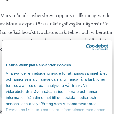
Mars månads nyhetsbrev toppar vi tillkännagivandet
av Motala expos första näringslivsgäst någonsin! Vi
har också besökt Docksons arkitekter och vi berättar
mer om nästa Sjöstadsmorgon på tema hållbarhet
och återbruk.
Denna webbplats använder cookies
Nyhetsbrev
Vi använder enhetsidentifierare för att anpassa innehållet
och annonserna till användarna, tillhandahålla funktioner
för sociala medier och analysera vår trafik. Vi
LÄS HELA NYHETSBREVET GENOM ATT
vidarebefordrar även sådana identifierare och annan
KLICKA HÄR
information från din enhet till de sociala medier och
Publicerad:
03 mars 2023
annons- och analysföretag som vi samarbetar med.
Dessa kan i sin tur kombinera informationen med annan
Senast uppdaterad:
03 mars 2023