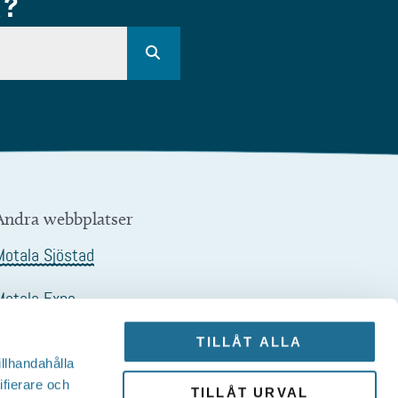
R?
Andra webbplatser
Motala Sjöstad
Motala Expo
Motalagalan
TILLÅT ALLA
illhandahålla
Sjöstadskortet
ifierare och
TILLÅT URVAL