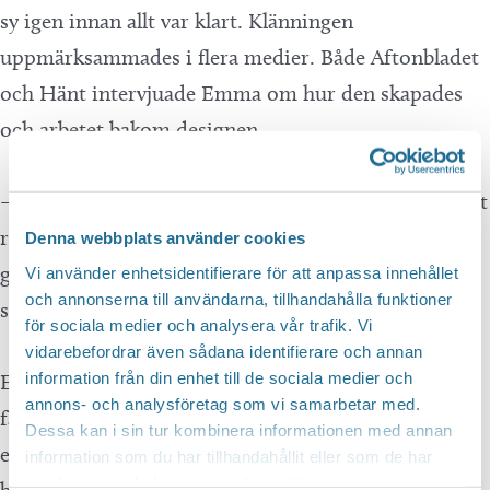
sy igen innan allt var klart. Klänningen
uppmärksammades i flera medier. Både Aftonbladet
och Hänt intervjuade Emma om hur den skapades
och arbetet bakom designen.
– Visst var det pirrigt och nervöst, men också väldigt
roligt. Melinda gav mig ett stort förtroende och
Denna webbplats använder cookies
ganska fria händer, och det gjorde uppdraget extra
Vi använder enhetsidentifierare för att anpassa innehållet
och annonserna till användarna, tillhandahålla funktioner
speciellt.
för sociala medier och analysera vår trafik. Vi
vidarebefordrar även sådana identifierare och annan
information från din enhet till de sociala medier och
Emma började sy redan som barn hemma på sin
annons- och analysföretag som vi samarbetar med.
farmors gamla symaskin. Intresset ledde vidare till
Dessa kan i sin tur kombinera informationen med annan
en hantverksutbildning och senare praktik i en
information som du har tillhandahållit eller som de har
samlat in när du har använt deras tjänster.