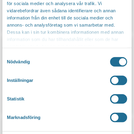
för sociala medier och analysera vår trafik. Vi
vidarebefordrar även sådana identifierare och annan
information från din enhet till de sociala medier och
Reklam & co vill växa vidare
annons- och analysföretag som vi samarbetar med.
Dessa kan i sin tur kombinera informationen med annan
information som du har tillhandahållit eller som de har
samlat in när du har använt deras tjänster.
Samtyckesval
Nödvändig
Inställningar
Statistik
Lönsås grönt satsar närmare kunderna
Marknadsföring