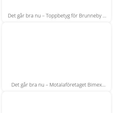
Det går bra nu – Toppbetyg för Brunneby –
nya drycker går starkt
Det går bra nu – Motalaföretaget Bimex
investerar i maskiner och nya lokaler