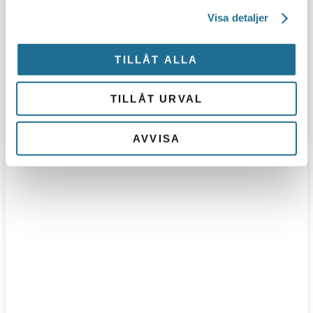
Visa detaljer
TILLÅT ALLA
TILLÅT URVAL
Complete skincare satsar och expanderar
AVVISA