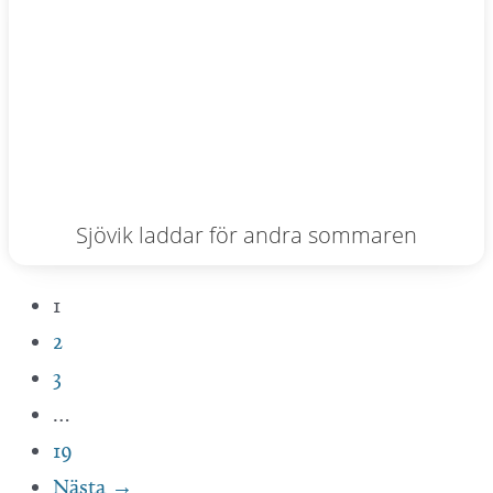
Sjövik laddar för andra sommaren
1
2
3
…
19
Nästa →