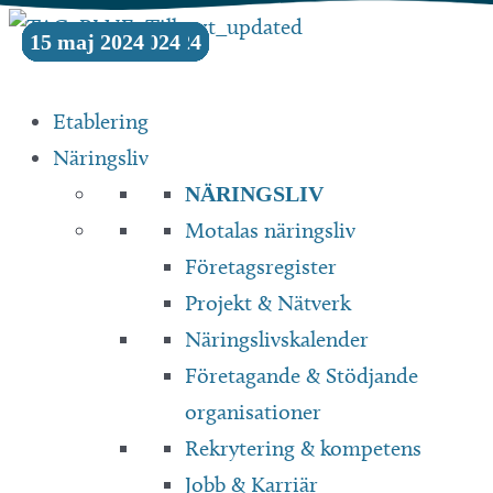
Hoppa
09 juli 2026
29 juni 2026
12 juni 2026
16 april 2026
18 november 2025
18 november 2025
18 november 2025
18 november 2025
18 november 2025
18 november 2025
08 april 2025
04 november 2024
30 oktober 2024
07 oktober 2024
15 maj 2024
till
innehåll
Etablering
Näringsliv
NÄRINGSLIV
Motalas näringsliv
Företagsregister
Projekt & Nätverk
Näringslivskalender
Företagande & Stödjande
organisationer
Rekrytering & kompetens
Jobb & Karriär