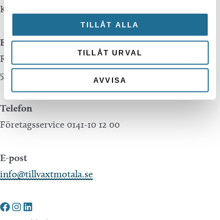
Kontakta oss
TILLÅT ALLA
Besöksadress
TILLÅT URVAL
Repslagaregatan 13C
591 30 Motala
AVVISA
Telefon
Företagsservice 0141-10 12 00
E-post
info@tillvaxtmotala.se