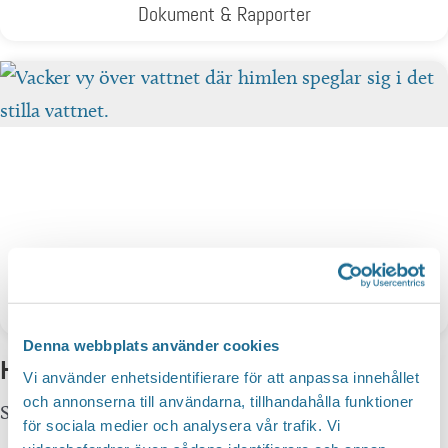
Dokument & Rapporter
Nyheter
Denna webbplats använder cookies
Hittar du inte vad du söker?
Vi använder enhetsidentifierare för att anpassa innehållet
och annonserna till användarna, tillhandahålla funktioner
Sök här...
SEARCH
för sociala medier och analysera vår trafik. Vi