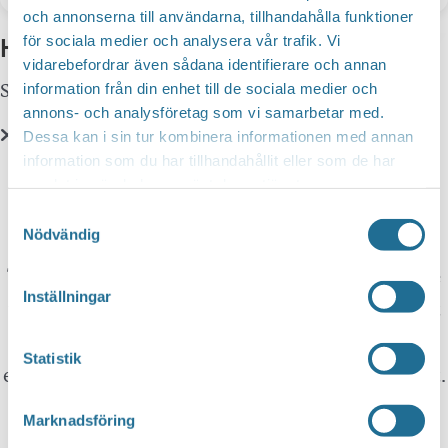
och annonserna till användarna, tillhandahålla funktioner
Hittar du inte vad du söker?
för sociala medier och analysera vår trafik. Vi
vidarebefordrar även sådana identifierare och annan
Sök här...
information från din enhet till de sociala medier och
SEARCH
annons- och analysföretag som vi samarbetar med.
Dessa kan i sin tur kombinera informationen med annan
information som du har tillhandahållit eller som de har
Translate
samlat in när du har använt deras tjänster.
Samtyckesval
Nödvändig
You can translate this website with Google
Translate. It is important to remember that the
Inställningar
translation is being done by a machine and not
by a person. This means that you can never
Statistik
expect the translation to be 100 percent correct.
Marknadsföring
Tillväxt Motala is not responsible for any