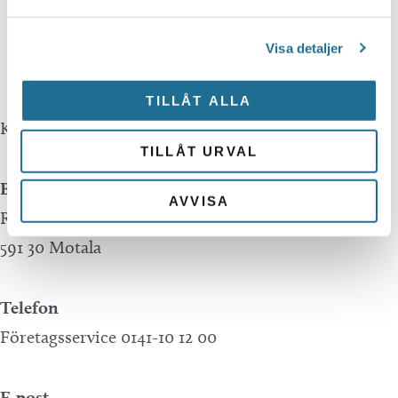
mistakes in translations performed by Google
Visa detaljer
Translate.
TILLÅT ALLA
Kontakta oss
TILLÅT URVAL
Besöksadress
AVVISA
Repslagaregatan 13C
591 30 Motala
Telefon
Företagsservice 0141-10 12 00
E-post