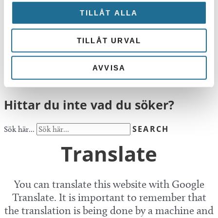
102 48 19
TILLÅT ALLA
Publicerad:
05 april 2023
TILLÅT URVAL
Senast uppdaterad:
05 april 2023
Facebook
AVVISA
Linkedin
Hittar du inte vad du söker?
SEARCH
Sök här...
Translate
You can translate this website with Google
Translate. It is important to remember that
the translation is being done by a machine and