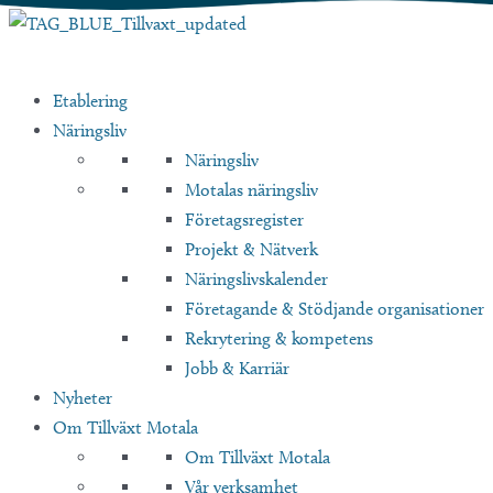
Hoppa
till
innehåll
Etablering
Näringsliv
Näringsliv
Motalas näringsliv
Företagsregister
Projekt & Nätverk
Näringslivskalender
Företagande & Stödjande organisationer
Rekrytering & kompetens
Jobb & Karriär
Nyheter
Om Tillväxt Motala
Om Tillväxt Motala
Vår verksamhet