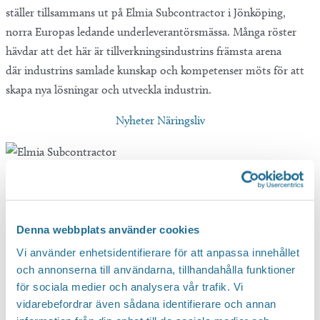
ställer tillsammans ut på Elmia Subcontractor i Jönköping,
norra Europas ledande underleverantörsmässa. Många röster
hävdar att det här är tillverkningsindustrins främsta arena
där industrins samlade kunskap och kompetenser möts för att
skapa nya lösningar och utveckla industrin.
Nyheter Näringsliv
Elmia Subcontrator är en internationell mässa med utställare
från 30 länder som arrangeras varje år på Elmia i Jönköping. I år
hålls mässan den 14–16 november. Här möts industrins experter
Denna webbplats använder cookies
för att dela med sig av sin kunskap och bli inspirerade av andra.
Vi använder enhetsidentifierare för att anpassa innehållet
Mässan är renodlad av enbart underleverantör till
och annonserna till användarna, tillhandahålla funktioner
tillverkningsindustrin och varje år grundläggs affärer för flera
för sociala medier och analysera vår trafik. Vi
miljarder kronor.
vidarebefordrar även sådana identifierare och annan