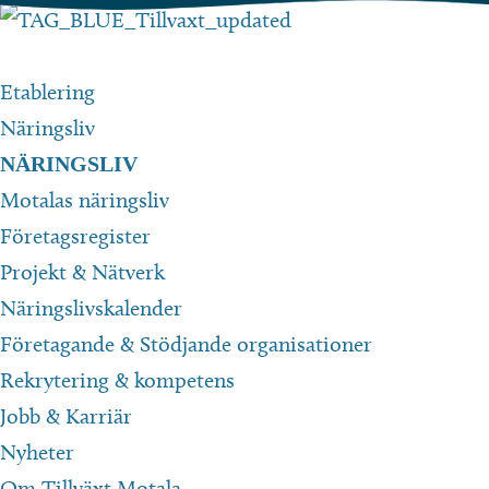
Hoppa
till
innehåll
Etablering
Näringsliv
NÄRINGSLIV
Motalas näringsliv
Företagsregister
Projekt & Nätverk
Näringslivskalender
Företagande & Stödjande organisationer
Rekrytering & kompetens
Jobb & Karriär
Nyheter
Om Tillväxt Motala