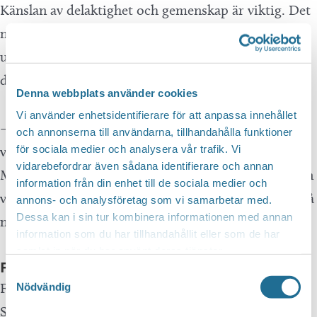
Känslan av delaktighet och gemenskap är viktig. Det
märks också i rekryteringen, tycker Maja – trots att
utbildningen till ledare kräver en del av den som går
den.
Denna webbplats använder cookies
Vi använder enhetsidentifierare för att anpassa innehållet
– Det tar nästan ett halvår att bli klar som ledare,
och annonserna till användarna, tillhandahålla funktioner
för sociala medier och analysera vår trafik. Vi
vilket är en kvalitetsstämpel för gruppträningen.
vidarebefordrar även sådana identifierare och annan
Men det är många som brinner för det och verkligen
information från din enhet till de sociala medier och
vill bidra och det är det som gör att vi kan erbjuda så
annons- och analysföretag som vi samarbetar med.
Dessa kan i sin tur kombinera informationen med annan
mycket.
information som du har tillhandahållit eller som de har
samlat in när du har använt deras tjänster.
Friskis på jobbet
Samtyckesval
Förutom sin egen verksamhet i Luxor vill Friskis &
Nödvändig
Svettis vara en aktiv del av Motala. Redan förra