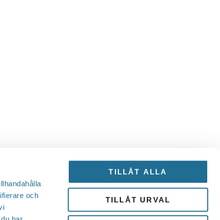
TILLÅT ALLA
illhandahålla
ifierare och
TILLÅT URVAL
vi
 du har