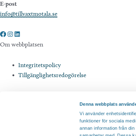
E-post
info@tillvaxtmotala.se
Om webbplatsen
Integritetspolicy
Tillgänglighetsredogörelse
Andra webbplatser
Denna webbplats använde
Vi använder enhetsidentifie
Motala Sjöstad
funktioner för sociala medi
Motala Expo
annan information från din
Motalagalan
samarbetar med. Dessa kan