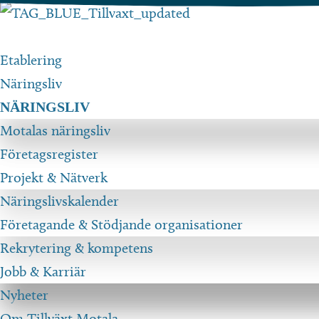
Hoppa
till
innehåll
Etablering
Näringsliv
NÄRINGSLIV
Motalas näringsliv
Företagsregister
Projekt & Nätverk
Näringslivskalender
Företagande & Stödjande organisationer
Rekrytering & kompetens
Jobb & Karriär
Nyheter
Om Tillväxt Motala