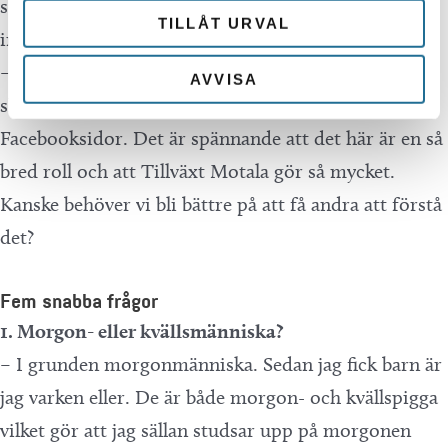
som drivs under Tillväxt Motalas kappa, utan att
TILLÅT URVAL
inse det.
– Till exempel som Motala centrum, Bråstorp
AVVISA
shopping och Motala, Östergötlands sjöstads
Facebooksidor. Det är spännande att det här är en så
bred roll och att Tillväxt Motala gör så mycket.
Kanske behöver vi bli bättre på att få andra att förstå
det?
Fem snabba frågor
1. Morgon- eller kvällsmänniska?
– I grunden morgonmänniska. Sedan jag fick barn är
jag varken eller. De är både morgon- och kvällspigga
vilket gör att jag sällan studsar upp på morgonen