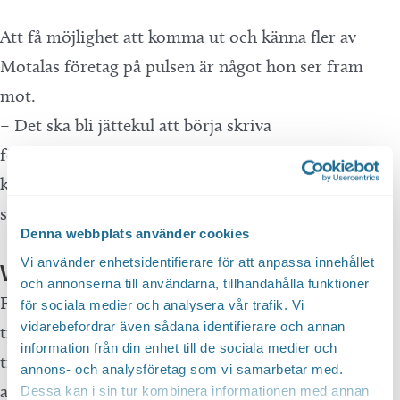
Att få möjlighet att komma ut och känna fler av
Motalas företag på pulsen är något hon ser fram
mot.
– Det ska bli jättekul att börja skriva
företagsreportage! Att träffa drivna personer som
kan inspirera andra. Att berätta lite mer om dem
som sticker ut och vågar göra saker.
Denna webbplats använder cookies
Vi använder enhetsidentifierare för att anpassa innehållet
Vill att fler ska upptäcka Motala
och annonserna till användarna, tillhandahålla funktioner
För två år sedan gick flyttlasset från huset på Öland
för sociala medier och analysera vår trafik. Vi
vidarebefordrar även sådana identifierare och annan
till familjens nya hem på Östermalmsgatan. Att vara
information från din enhet till de sociala medier och
tillbaka i Motala efter att i så många år ha bott i
annons- och analysföretag som vi samarbetar med.
andra städer har gjort att hon ser på sin hemstad
Dessa kan i sin tur kombinera informationen med annan