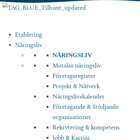
Hoppa
till
innehåll
Etablering
Näringsliv
NÄRINGSLIV
Motalas näringsliv
Företagsregister
Projekt & Nätverk
Näringslivskalender
Företagande & Stödjande
organisationer
Rekrytering & kompetens
Jobb & Karriär