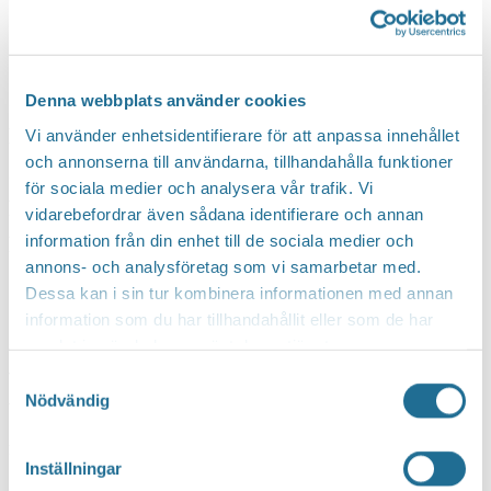
Plaståtervinning.
I våras invigdes Svensk Plaståtervinning nya
sorteringsanläggning i Motala. Anläggningen har
Denna webbplats använder cookies
kapacitet att ta emot alla plastförpackningar från
Vi använder enhetsidentifierare för att anpassa innehållet
och annonserna till användarna, tillhandahålla funktioner
svenska hushåll och kan genom sin effektivitet
för sociala medier och analysera vår trafik. Vi
kraftigt öka återvinningen och samtidigt minska
vidarebefordrar även sådana identifierare och annan
information från din enhet till de sociala medier och
klimatpåverkan från plastförpackningar.
annons- och analysföretag som vi samarbetar med.
Dessa kan i sin tur kombinera informationen med annan
– Vi har full koll på den insamlade plasten och kan
information som du har tillhandahållit eller som de har
spåra plastförpackningarna genom hela
samlat in när du har använt deras tjänster.
värdekedjan. Plast är ett fantastiskt material som
Samtyckesval
Nödvändig
bland annat bidrar till lättare transporter och
mindre matsvinn, men plast som inte återvinns är
Inställningar
slöseri med våra resurser, fortsätter han.