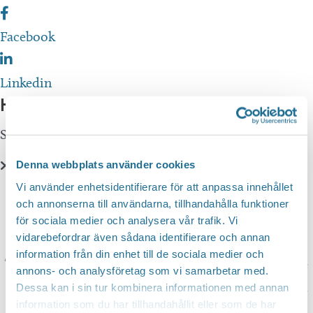
Facebook
Linkedin
Hittar du inte vad du söker?
Sök här...
SEARCH
Denna webbplats använder cookies
Vi använder enhetsidentifierare för att anpassa innehållet
Translate
och annonserna till användarna, tillhandahålla funktioner
för sociala medier och analysera vår trafik. Vi
vidarebefordrar även sådana identifierare och annan
You can translate this website with Google
information från din enhet till de sociala medier och
Translate. It is important to remember that the
annons- och analysföretag som vi samarbetar med.
translation is being done by a machine and not
Dessa kan i sin tur kombinera informationen med annan
information som du har tillhandahållit eller som de har
by a person. This means that you can never