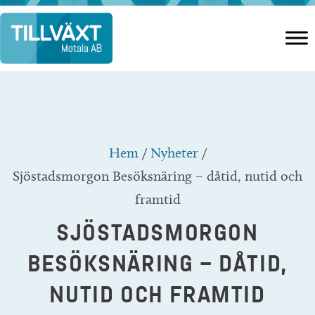
Hoppa
till
innehåll
Hem
/
Nyheter
/
Sjöstadsmorgon Besöksnäring – dåtid, nutid och
framtid
SJÖSTADSMORGON
BESÖKSNÄRING – DÅTID,
NUTID OCH FRAMTID