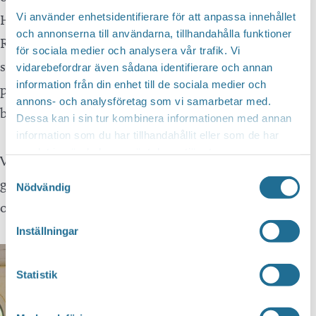
Vi använder enhetsidentifierare för att anpassa innehållet
Han berättade även om Östgötaleden som drivs av
och annonserna till användarna, tillhandahålla funktioner
Regionen men där kommunen ansvarar för ”sina”
för sociala medier och analysera vår trafik. Vi
sträckor. Dessa har fått ett uppsving under
vidarebefordrar även sådana identifierare och annan
information från din enhet till de sociala medier och
pandemin, där vissa sträckor nästan har blivit mer
annons- och analysföretag som vi samarbetar med.
besökta än centrum.
Dessa kan i sin tur kombinera informationen med annan
information som du har tillhandahållit eller som de har
samlat in när du har använt deras tjänster.
Vi fick lära oss att rundsträckor är grejen! Ingen vill
Samtyckesval
gå fram och tillbaka, nu arbetar man på att få ihop
Nödvändig
olika leder så Östgötaleden växer vidare.
Inställningar
Statistik