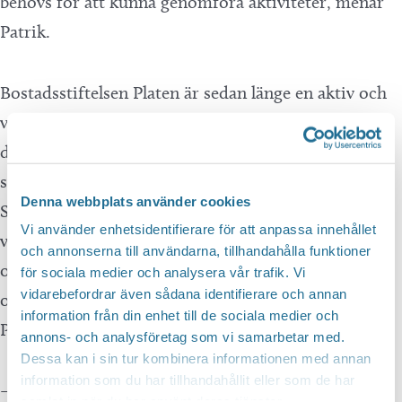
behövs för att kunna genomföra aktiviteter, menar
Patrik.
Bostadsstiftelsen Platen är sedan länge en aktiv och
viktig part i arbetet. Patrik kan inte nog poängtera
deras betydelse. De är initiativtagare till
sommarverksamheten och har tillsammans med RF
Denna webbplats använder cookies
Sisu Östergötland utvecklat den till den fina
Vi använder enhetsidentifierare för att anpassa innehållet
verksamhet den är idag. Till dessa projekt knyts
och annonserna till användarna, tillhandahålla funktioner
också idrottsföreningar, biblioteket, Fritidsbanken
för sociala medier och analysera vår trafik. Vi
vidarebefordrar även sådana identifierare och annan
och Svenska kyrkan. Samverkan är nyckeln enligt
information från din enhet till de sociala medier och
Patrik.
annons- och analysföretag som vi samarbetar med.
Dessa kan i sin tur kombinera informationen med annan
information som du har tillhandahållit eller som de har
– Vi arbetar på det sättet att vi försöker skapa
samlat in när du har använt deras tjänster.