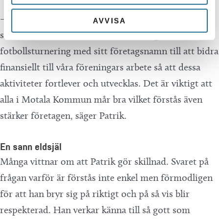
– Här önskar vi att näringslivet skulle vilja gå in och
AVVISA
stötta! Det kan vara allt från att arrangera en
fotbollsturnering med sitt företagsnamn till att bidra
finansiellt till våra föreningars arbete så att dessa
aktiviteter fortlever och utvecklas. Det är viktigt att
alla i Motala Kommun mår bra vilket förstås även
stärker företagen, säger Patrik.
En sann eldsjäl
Många vittnar om att Patrik gör skillnad. Svaret på
frågan varför är förstås inte enkel men förmodligen
för att han bryr sig på riktigt och på så vis blir
respekterad. Han verkar känna till så gott som