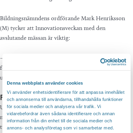
Bildningsnämndens ordförande Mark Henriksson
(M) tycker att Innovationsveckan med den
avslutande mässan är viktig:
– Det är viktigt eftersom skolan är en förberedelse
för yrkeslivet. Då är arbetet med innovationer och
utveckling centralt.
Denna webbplats använder cookies
Vi använder enhetsidentifierare för att anpassa innehållet
Förberedelse för yrkeslivet
och annonserna till användarna, tillhandahålla funktioner
Under mässan det mycket som händer och det krävs
för sociala medier och analysera vår trafik. Vi
vidarebefordrar även sådana identifierare och annan
mycket logistik. Elever från hotell- och
information från din enhet till de sociala medier och
turismprogrammet agerar värdar under hela dagen.
annons- och analysföretag som vi samarbetar med.