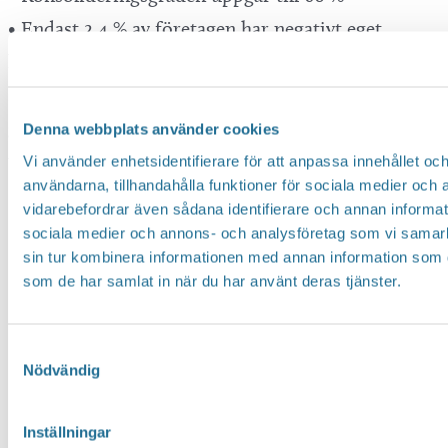
• Endast 2,4 % av företagen har negativt eget
kapital
Många företag i Motala har en stabil ekonomi och
goda förutsättningar att fortsätta investera och
Denna webbplats använder cookies
utvecklas.
Vi använder enhetsidentifierare för att anpassa innehållet och
användarna, tillhandahålla funktioner för sociala medier och a
vidarebefordrar även sådana identifierare och annan informatio
sociala medier och annons- och analysföretag som vi samar
Kort sagt
sin tur kombinera informationen med annan information som du 
som de har samlat in när du har använt deras tjänster.
• Företagens lönsamhet utvecklas
positivt.
Samtyckesval
• Nästan vartannat företag planerar
Nödvändig
investeringar.
• Många företag vill rekrytera.
Inställningar