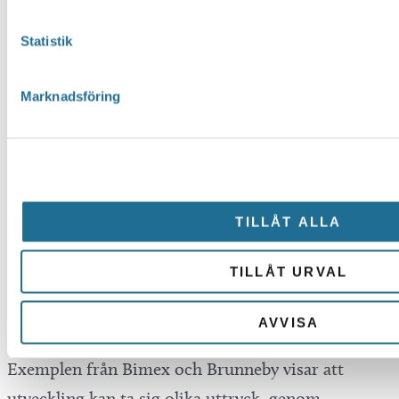
• Innovation och
Statistik
produktutveckling skapar nya
möjligheter.
Marknadsföring
• Näringslivet fortsätter att skapa
ökade värden.
Blick framåt
TILLÅT ALLA
Näringslivet i Motala präglas av företag som
TILLÅT URVAL
fortsätter att investera, utveckla nya produkter och
skapa nya möjligheter.
AVVISA
Exemplen från Bimex och Brunneby visar att
utveckling kan ta sig olika uttryck, genom