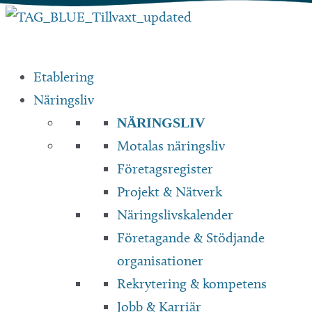
Hoppa
till
innehåll
Etablering
Näringsliv
NÄRINGSLIV
Motalas näringsliv
Företagsregister
Projekt & Nätverk
Näringslivskalender
Företagande & Stödjande
organisationer
Rekrytering & kompetens
Jobb & Karriär