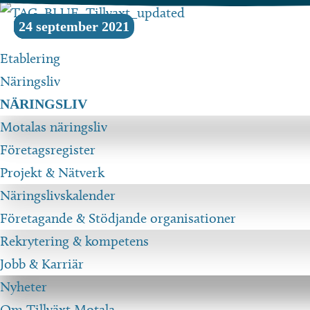
Hoppa
05 juni 2023
01 maj 2023
27 januari 2023
26 augusti 2022
28 januari 2022
30 november 2021
24 september 2021
till
innehåll
Etablering
Näringsliv
NÄRINGSLIV
Motalas näringsliv
Företagsregister
Projekt & Nätverk
Näringslivskalender
Företagande & Stödjande organisationer
Rekrytering & kompetens
Jobb & Karriär
Nyheter
Om Tillväxt Motala