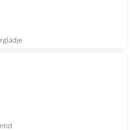
rglädje
mtid