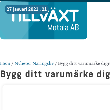
Hoppa
02 december 2021
03 november 2021
30 september 2021
02 september 2021
22 juni 2021
27 maj 2021
27 april 2021
25 mars 2021
24 februari 2021
27 januari 2021
till
innehåll
Hem
/
Nyheter Näringsliv
/
Bygg ditt varumärke digi
Bygg ditt varumärke dig